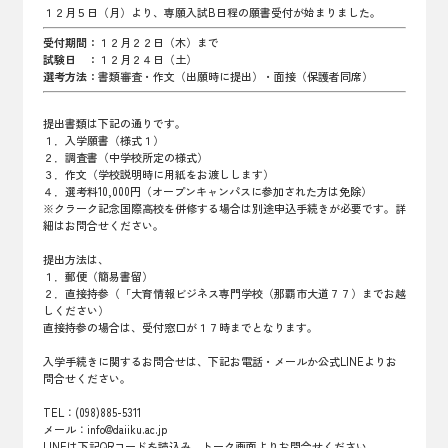
１２月５日（月）より、専願入試B日程の願書受付が始まりました。
受付期間：
１２月２２日（木）まで
試験日 ：
１２月２４日（土）
選考方法：
書類審査・作文（出願時に提出）・面接（保護者同席）
提出書類は下記の通りです。
１．入学願書（様式１）
２．調査書（中学校所定の様式）
３．作文（学校説明時に用紙をお渡しします）
４．選考料10,000円（オープンキャンパスに参加された方は免除）
※クラーク記念国際高校を併修する場合は別途申込手続きが必要です。詳
細はお問合せください。
提出方法は、
１．郵便（簡易書留）
２．直接持参（「大育情報ビジネス専門学校（那覇市大道７７）までお越
しください）
直接持参の場合は、受付窓口が１７時までとなります。
入学手続きに関するお問合せは、下記お電話・メールか公式LINEよりお
問合せください。
TEL：(098)885-5311
メール：info@daiiku.ac.jp
LINEは下記QRコードを読込み、トーク画面よりお問合せください。