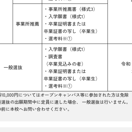
・事業所推薦書（様式3）
・入学願書（様式1）
事業所推薦
・卒業証明書または
卒業証書の写し（卒業生）
・選考料※①
・入学願書（様式1）
・調査書
（卒業見込みの者）
令和 
一般選抜
・卒業証明書または
卒業証書の写し（卒業生）
・選考料※①
10,000円についてはオープンキャンパス等に参加された方は免除
型選抜の出願期間中に定員に達した場合、 一般選抜は行いません。
の前に本校へお問い合わせください。