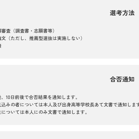
選考方法
類審査（調査書・志願書等）
論文（ただし、推薦型選抜は実施しない）
接
合否通知
後、10日前後で合否結果を通知します。
見込みの者については本人及び出身高等学校長あて文書で通知しま
生については本人にのみ文書で通知します。