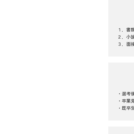
１．書
２．小
３．面
・選考
・卒業
・既卒