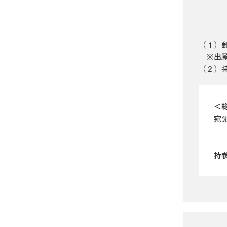
（１）
※出
（２）
＜
宛先
沖
大
持