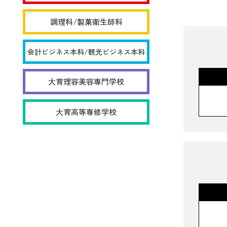
調理科/製菓衛生師科
会計ビジネス本科/観光ビジネス本科
大育理容美容専門学校
大育高等専修学校