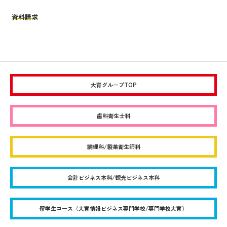
資料請求
大育グループTOP
歯科衛生士科
調理科/製菓衛生師科
会計ビジネス本科/観光ビジネス本科
留学生コース（大育情報ビジネス専門学校/専門学校大育）