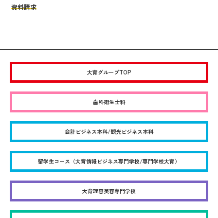
資料請求
大育グループTOP
歯科衛生士科
会計ビジネス本科/観光ビジネス本科
留学生コース（大育情報ビジネス専門学校/専門学校大育）
大育理容美容専門学校