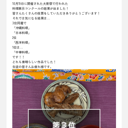
10月19日に開催された大育祭で行われた
料理展示コンクールの結果が出ました！
皆さんたくさんの投票をしていただきありがとうございます！
それでは気になる結果は…
3位同着で
「沖縄料理」
「日本料理」
2位
「西洋料理」
1位は…
「中華料理」
です！！
どれも素晴らしい作品でした！
生徒の皆さんお疲れ様です。