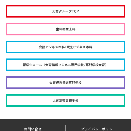
大育グループTOP
歯科衛生士科
会計ビジネス本科/観光ビジネス本科
留学生コース（大育情報ビジネス専門学校/専門学校大育）
大育理容美容専門学校
大育高等専修学校
お問い合せ
プライバシーポリシー