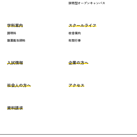
説明型オープンキャンパス
学科案内
スクールライフ
調理科
校舎案内
製菓衛生師科
年間行事
入試情報
企業の方へ
社会人の方へ
アクセス
資料請求