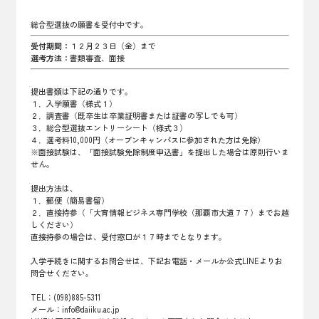
総合型選抜の願書を受付中です。
受付期間：
１２月２３日（金）まで
選考方法：
書類審査、面接
提出書類は下記の通りです。
１．入学願書（様式１）
２．調査書（既卒生は卒業証明書または証書の写しでも可）
３．総合型選抜エントリーシート（様式３）
４．選考料10,000円（オープンキャンパスに参加された方は免除）
※面接試験は、「面接試験免除制度申込書」を提出した場合は原則行いま
せん。
提出方法は、
１．郵便（簡易書留）
２．直接持参（「大育情報ビジネス専門学校（那覇市大道７７）までお越
しください）
直接持参の場合は、受付窓口が１７時までとなります。
入学手続きに関するお問合せは、下記お電話・メールか公式LINEよりお
問合せください。
TEL：(098)885-5311
メール：info@daiiku.ac.jp